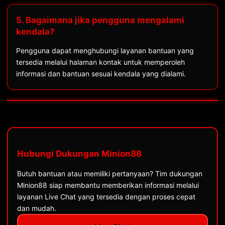
5. Bagaimana jika pengguna mengalami
kendala?
Pengguna dapat menghubungi layanan bantuan yang
tersedia melalui halaman kontak untuk memperoleh
informasi dan bantuan sesuai kendala yang dialami.
Hubungi Dukungan Minion88
Butuh bantuan atau memiliki pertanyaan? Tim dukungan
Minion88 siap membantu memberikan informasi melalui
layanan Live Chat yang tersedia dengan proses cepat
dan mudah.