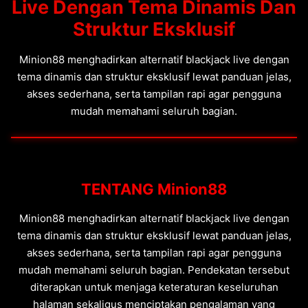
Live Dengan Tema Dinamis Dan
Struktur Eksklusif
Minion88 menghadirkan alternatif blackjack live dengan
tema dinamis dan struktur eksklusif lewat panduan jelas,
akses sederhana, serta tampilan rapi agar pengguna
mudah memahami seluruh bagian.
TENTANG Minion88
Minion88 menghadirkan alternatif blackjack live dengan
tema dinamis dan struktur eksklusif lewat panduan jelas,
akses sederhana, serta tampilan rapi agar pengguna
mudah memahami seluruh bagian. Pendekatan tersebut
diterapkan untuk menjaga keteraturan keseluruhan
halaman sekaligus menciptakan pengalaman yang