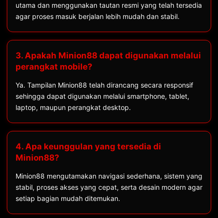
utama dan menggunakan tautan resmi yang telah tersedia
agar proses masuk berjalan lebih mudah dan stabil.
3. Apakah Minion88 dapat digunakan melalui
perangkat mobile?
Ya. Tampilan Minion88 telah dirancang secara responsif
sehingga dapat digunakan melalui smartphone, tablet,
laptop, maupun perangkat desktop.
4. Apa keunggulan yang tersedia di
Minion88?
Minion88 mengutamakan navigasi sederhana, sistem yang
stabil, proses akses yang cepat, serta desain modern agar
setiap bagian mudah ditemukan.