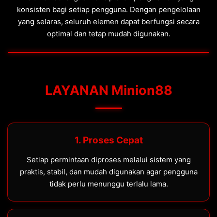
konsisten bagi setiap pengguna. Dengan pengelolaan
yang selaras, seluruh elemen dapat berfungsi secara
optimal dan tetap mudah digunakan.
LAYANAN Minion88
1. Proses Cepat
Setiap permintaan diproses melalui sistem yang
praktis, stabil, dan mudah digunakan agar pengguna
tidak perlu menunggu terlalu lama.